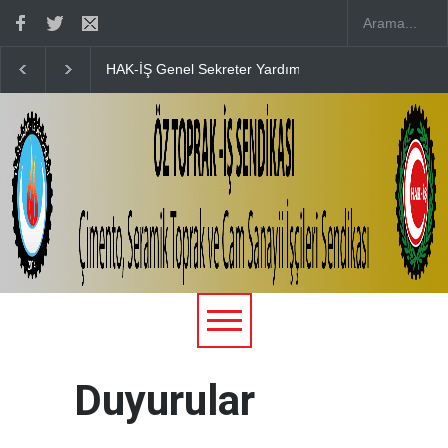
15 TEMMUZ’UN 10. YILINDA ŞEHİTLERİMİZİ KABİR
Duyurular