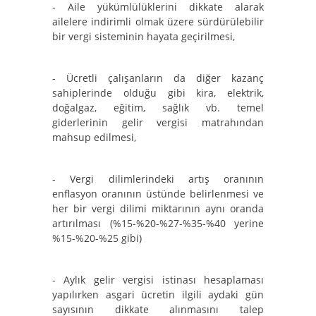
- Aile yükümlülüklerini dikkate alarak
ailelere indirimli olmak üzere sürdürülebilir
bir vergi sisteminin hayata geçirilmesi,
- Ücretli çalışanların da diğer kazanç
sahiplerinde olduğu gibi kira, elektrik,
doğalgaz, eğitim, sağlık vb. temel
giderlerinin gelir vergisi matrahından
mahsup edilmesi,
- Vergi dilimlerindeki artış oranının
enflasyon oranının üstünde belirlenmesi ve
her bir vergi dilimi miktarının aynı oranda
artırılması (%15-%20-%27-%35-%40 yerine
%15-%20-%25 gibi)
- Aylık gelir vergisi istinası hesaplaması
yapılırken asgari ücretin ilgili aydaki gün
sayısının dikkate alınmasını talep