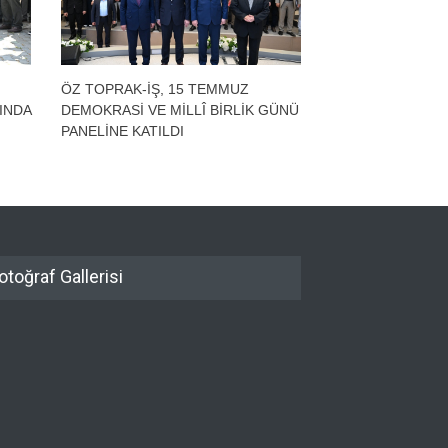
ÖZ TOPRAK-İŞ, 15 TEMMUZ
GENEL DENETL
ŞINDA
DEMOKRASİ VE MİLLÎ BİRLİK GÜNÜ
TOPLANDI
PANELİNE KATILDI
otoğraf Gallerisi