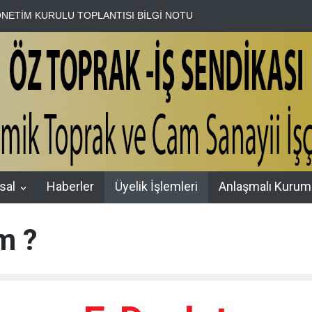
NETİM KURULU TOPLANTISI BİLGİ NOTU
HAK-İŞ Genel Sekreter 
sal
Haberler
Üyelik İşlemleri
Anlaşmalı Kurum
m ?