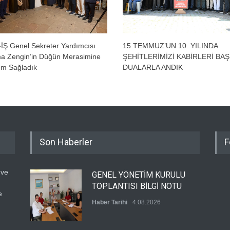
İŞ Genel Sekreter Yardımcısı
15 TEMMUZ’UN 10. YILINDA
a Zengin’in Düğün Merasimine
ŞEHİTLERİMİZİ KABİRLERİ BA
lım Sağladık
DUALARLA ANDIK
Son Haberler
F
 ve
GENEL YÖNETİM KURULU
TOPLANTISI BİLGİ NOTU
e
Haber Tarihi
4.08.2026