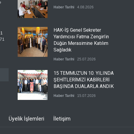
e
Haber Tarihi
4.08.2026
HAK-İŞ Genel Sekreter
31
Yardımcısı Fatma Zengin’in
 71
Düğün Merasimine Katılım
Sağladık
Haber Tarihi
25.07.2026
15 TEMMUZ’UN 10. YILINDA
ŞEHİTLERİMİZİ KABİRLERİ
BAŞINDA DUALARLA ANDIK
Haber Tarihi
15.07.2026
ÖZ TOPRAK-İŞ, 15 TEMMUZ
Üyelik İşlemleri
İletişim
DEMOKRASİ VE MİLLÎ BİRLİK
GÜNÜ PANELİNE KATILDI