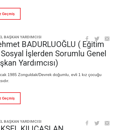
z Geçmiş
L BAŞKAN YARDIMCISI
hmet BADURLUOĞLU ( Eğitim
 Sosyal İşlerden Sorumlu Genel
şkan Yardımcısı)
cak 1985 Zonguldak/Devrek doğumlu, evli 1 kız çocuğu
sıdır.
z Geçmiş
L BAŞKAN YARDIMCISI
KSEL KILIÇASLAN