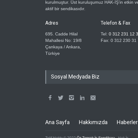
kurulmuştur. Üst kuruluşumuz HAK-İŞ’in etkin v
aktif bir sendikasıdır.
Adres
Telefon & Fax
695. Cadde Hilal
Tel:
0 312 231 12 
Mahallesi No: 19/8
Fax: 0 312 230 31
Çankaya / Ankara,
Türkiye
Sosyal Medyada Biz
Ana Sayfa
Hakkımızda
Haberler