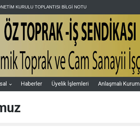
RULU TOPLANTISI BİLGİ NOTU
HAK-İŞ Genel Sekreter Yardımcısı
sal
Haberler
Üyelik İşlemleri
Anlaşmalı Kurum
umuz