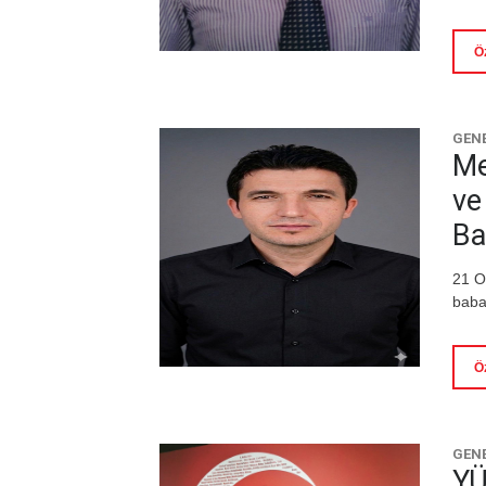
Ö
GENE
Me
ve
Ba
21 O
baba
Ö
GENE
YÜ