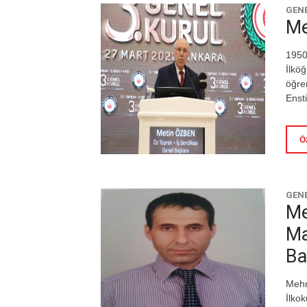
GEN
Me
1950
İlkö
öğre
Enst
Ö
GENE
Me
Ma
Ba
Mehm
İlko