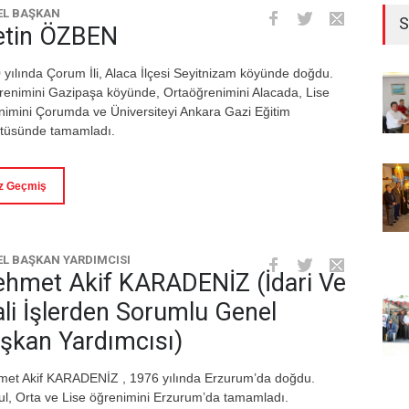
EL BAŞKAN
S
tin ÖZBEN
 yılında Çorum İli, Alaca İlçesi Seyitnizam köyünde doğdu.
ğrenimini Gazipaşa köyünde, Ortaöğrenimini Alacada, Lise
nimini Çorumda ve Üniversiteyi Ankara Gazi Eğitim
itüsünde tamamladı.
z Geçmiş
L BAŞKAN YARDIMCISI
hmet Akif KARADENİZ (İdari Ve
li İşlerden Sorumlu Genel
şkan Yardımcısı)
et Akif KARADENİZ , 1976 yılında Erzurum’da doğdu.
kul, Orta ve Lise öğrenimini Erzurum’da tamamladı.