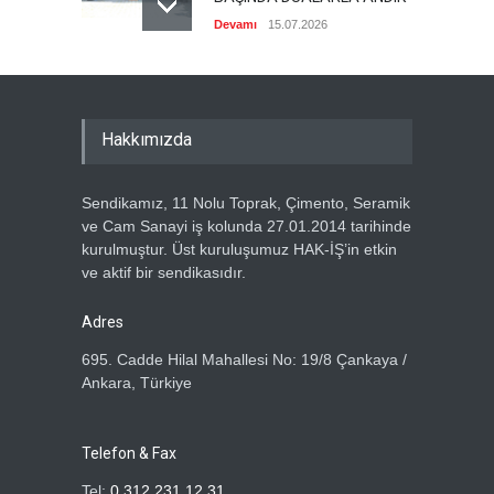
Devamı
15.07.2026
ÖZ TOPRAK-İŞ, 15 TEMMUZ
DEMOKRASİ VE MİLLÎ BİRLİK
GÜNÜ PANELİNE KATILDI
Hakkımızda
Devamı
14.07.2026
GENEL DENETLEME
Sendikamız, 11 Nolu Toprak, Çimento, Seramik
KURULUMUZ TOPLANDI
ve Cam Sanayi iş kolunda 27.01.2014 tarihinde
Devamı
13.07.2026
kurulmuştur. Üst kuruluşumuz HAK-İŞ’in etkin
ve aktif bir sendikasıdır.
GENEL BAŞKANIMIZ METİN
ÖZBEN VE YÖNETİM
Adres
KURULUMUZDAN, HAK-İŞ
695. Cadde Hilal Mahallesi No: 19/8 Çankaya /
GENEL BAŞKANI MAHMUT
Ankara, Türkiye
ARSLAN’A ZİYARET
Devamı
5.07.2026
Telefon & Fax
ÖZ TOPRAK-İŞ SENDİKASI
ÜYELERİNE ÖZEL TATİL
Tel:
0 312 231 12 31