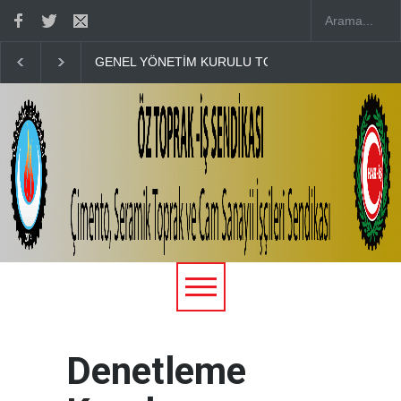
GENEL YÖNETİM KURULU TOPLANTISI BİLGİ NOT
}
Denetleme