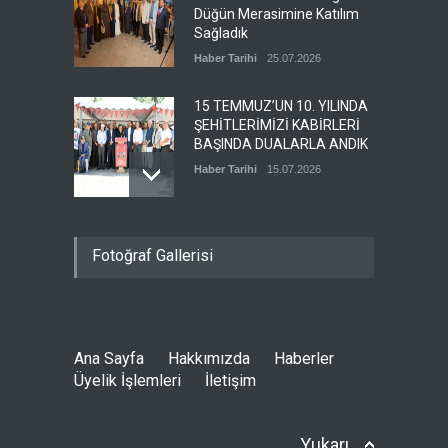
merkez kadın komite
Düğün Merasimine Katılım
başkan yardımcımız olan
Sağladık
Esra TUNCER’İN kıymetli
annesinin vefat haberini
Haber Tarihi
25.07.2026
üzülerek öğrenmiş
bulunuyoruz. Merhumeye
15 TEMMUZ’UN 10. YILINDA
Allahtan rahmet ailesi ve
ŞEHİTLERİMİZİ KABİRLERİ
sevenlerine baş sağlığı
BAŞINDA DUALARLA ANDIK
diliyoruz.
Haber Tarihi
15.07.2026
Devamı
29.06.2026
ÖZ TOPRAK-İŞ, 15 TEMMUZ
Fotoğraf Gallerisi
DEMOKRASİ VE MİLLÎ BİRLİK
GÜNÜ PANELİNE KATILDI
Haber Tarihi
14.07.2026
Ana Sayfa
Hakkımızda
Haberler
GENEL DENETLEME
Üyelik İşlemleri
İletişim
KURULUMUZ TOPLANDI
Haber Tarihi
13.07.2026
Yukarı