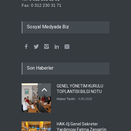
KAMPANYASI
Fax: 0 312 230 31 71
Devamı
2.07.2026
ÖZ TOPRAK İŞ SENDİKASI
Sosyal Medyada Biz
ÜYELERİNE ÜMRANİYE GÖZ
OPTİK'TEN DEV KAMPANYA
Devamı
1.07.2026
ÖZ TOPRAK İŞ
Son Haberler
SENDİKASI’NDAN
ÜYELERİMİZE ÖZEL SAĞLIK
PROTOKOLÜ: İŞİTME
GENEL YÖNETİM KURULU
CİHAZLARINDA %40
TOPLANTISI BİLGİ NOTU
İNDİRİM!
Haber Tarihi
4.08.2026
Devamı
30.06.2026
Milli Saraylar İdaresi
Başkanlığında çalışan
HAK-İŞ Genel Sekreter
üyemiz ve aynı zamanda
Yardımcısı Fatma Zengin’in