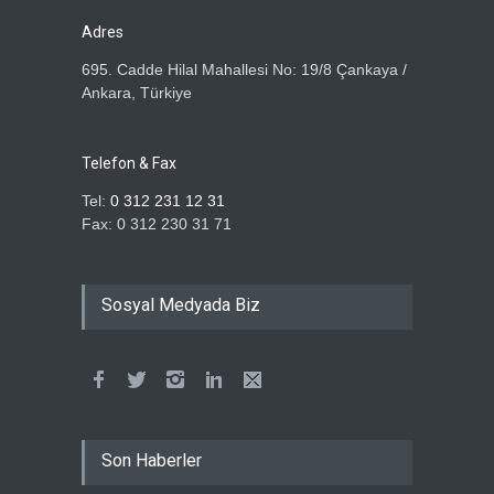
Haber Tarihi
2.07.2026
Adres
695. Cadde Hilal Mahallesi No: 19/8 Çankaya /
ÖZ TOPRAK İŞ SENDİKASI
Ankara, Türkiye
ÜYELERİNE ÜMRANİYE GÖZ
OPTİK'TEN DEV KAMPANYA
Haber Tarihi
1.07.2026
Telefon & Fax
Tel:
0 312 231 12 31
Fax: 0 312 230 31 71
ÖZ TOPRAK İŞ
SENDİKASI’NDAN
ÜYELERİMİZE ÖZEL SAĞLIK
PROTOKOLÜ: İŞİTME
Sosyal Medyada Biz
CİHAZLARINDA %40
İNDİRİM!
Haber Tarihi
30.06.2026
Milli Saraylar İdaresi
Başkanlığında çalışan
üyemiz ve aynı zamanda
Son Haberler
merkez kadın komite
başkan yardımcımız olan