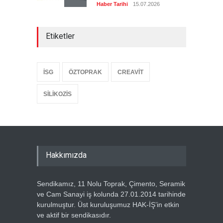
Haber Tarihi
15.07.2026
ÖZ TOPRAK-İŞ, 15 TEMMUZ
Etiketler
DEMOKRASİ VE MİLLÎ BİRLİK
GÜNÜ PANELİNE KATILDI
Haber Tarihi
14.07.2026
İSG
ÖZTOPRAK
CREAVİT
GENEL DENETLEME
KURULUMUZ TOPLANDI
SİLİKOZİS
Haber Tarihi
13.07.2026
GENEL BAŞKANIMIZ METİN
ÖZBEN VE YÖNETİM
KURULUMUZDAN, HAK-İŞ
Hakkımızda
GENEL BAŞKANI MAHMUT
ARSLAN’A ZİYARET
Haber Tarihi
5.07.2026
Sendikamız, 11 Nolu Toprak, Çimento, Seramik
ve Cam Sanayi iş kolunda 27.01.2014 tarihinde
ÖZ TOPRAK-İŞ SENDİKASI
kurulmuştur. Üst kuruluşumuz HAK-İŞ’in etkin
ÜYELERİNE ÖZEL TATİL
ve aktif bir sendikasıdır.
KAMPANYASI