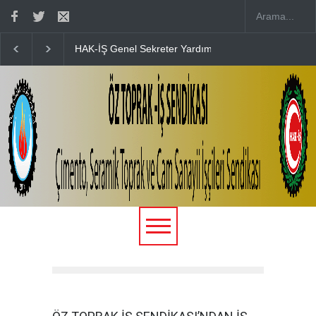
HAK-İŞ Genel Sekreter Yardımcısı Fatma Zengin’in D