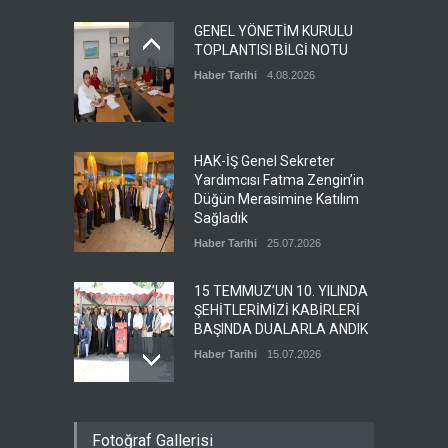
Esra TUNCER’İN kıymetli
GENEL YÖNETİM KURULU
annesinin vefat haberini
TOPLANTISI BİLGİ NOTU
üzülerek öğrenmiş
bulunuyoruz. Merhumeye
Haber Tarihi
4.08.2026
Allahtan rahmet ailesi ve
sevenlerine baş sağlığı
diliyoruz.
Haber Tarihi
29.06.2026
HAK-İŞ Genel Sekreter
Yardımcısı Fatma Zengin’in
Düğün Merasimine Katılım
Sağladık
Haber Tarihi
25.07.2026
15 TEMMUZ’UN 10. YILINDA
ŞEHİTLERİMİZİ KABİRLERİ
BAŞINDA DUALARLA ANDIK
Haber Tarihi
15.07.2026
ÖZ TOPRAK-İŞ, 15 TEMMUZ
Fotoğraf Gallerisi
DEMOKRASİ VE MİLLÎ BİRLİK