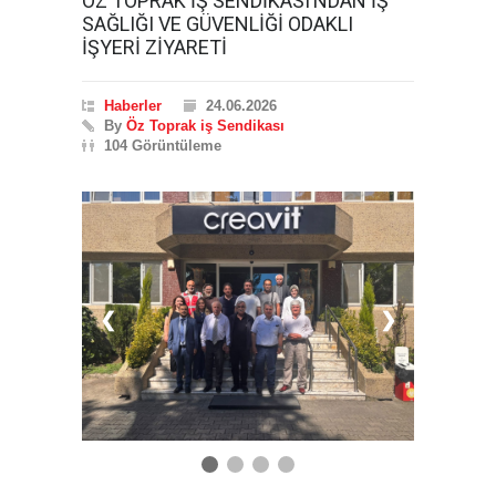
ÖZ TOPRAK İŞ SENDİKASI’NDAN İŞ
SAĞLIĞI VE GÜVENLİĞİ ODAKLI
İŞYERİ ZİYARETİ
Haberler
24.06.2026
By
Öz Toprak iş Sendikası
104 Görüntüleme
❮
❯