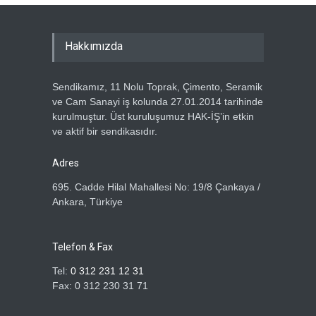
Haber Tarihi
13.07.2026
GENEL BAŞKANIMIZ METİN
Hakkımızda
ÖZBEN VE YÖNETİM
KURULUMUZDAN, HAK-İŞ
GENEL BAŞKANI MAHMUT
Sendikamız, 11 Nolu Toprak, Çimento, Seramik
ARSLAN’A ZİYARET
ve Cam Sanayi iş kolunda 27.01.2014 tarihinde
Haber Tarihi
5.07.2026
kurulmuştur. Üst kuruluşumuz HAK-İŞ’in etkin
ve aktif bir sendikasıdır.
ÖZ TOPRAK-İŞ SENDİKASI
ÜYELERİNE ÖZEL TATİL
Adres
KAMPANYASI
695. Cadde Hilal Mahallesi No: 19/8 Çankaya /
Haber Tarihi
2.07.2026
Ankara, Türkiye
ÖZ TOPRAK İŞ SENDİKASI
ÜYELERİNE ÜMRANİYE GÖZ
Telefon & Fax
OPTİK'TEN DEV KAMPANYA
Tel:
0 312 231 12 31
Haber Tarihi
1.07.2026
Fax: 0 312 230 31 71