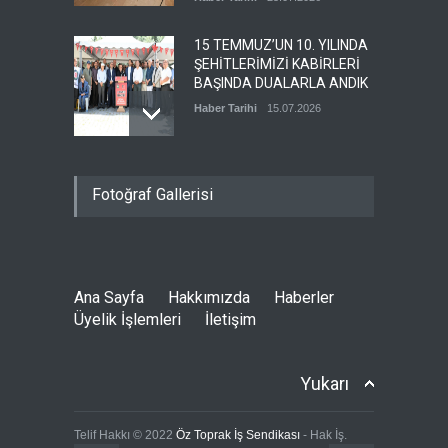
15 TEMMUZ’UN 10. YILINDA
ŞEHİTLERİMİZİ KABİRLERİ
BAŞINDA DUALARLA ANDIK
Haber Tarihi
15.07.2026
ÖZ TOPRAK-İŞ, 15 TEMMUZ
Fotoğraf Gallerisi
DEMOKRASİ VE MİLLÎ BİRLİK
GÜNÜ PANELİNE KATILDI
Haber Tarihi
14.07.2026
Ana Sayfa
Hakkımızda
Haberler
GENEL DENETLEME
Üyelik İşlemleri
İletişim
KURULUMUZ TOPLANDI
Haber Tarihi
13.07.2026
Yukarı
GENEL BAŞKANIMIZ METİN
Telif Hakkı © 2022
Öz Toprak İş Sendikası
- Hak İş.