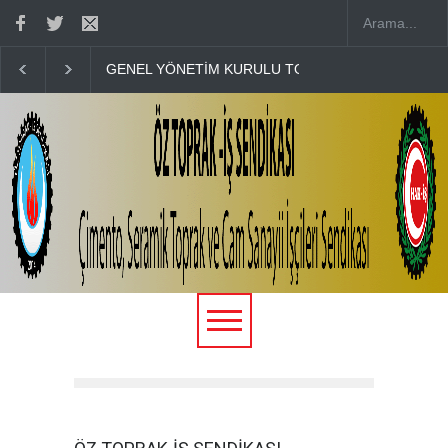
GENEL YÖNETİM KURULU TOPLANTISI BİLGİ NOT