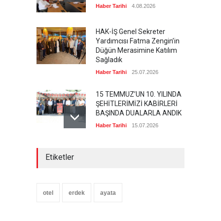
Haber Tarihi
4.08.2026
HAK-İŞ Genel Sekreter
Yardımcısı Fatma Zengin’in
Düğün Merasimine Katılım
Sağladık
Haber Tarihi
25.07.2026
15 TEMMUZ’UN 10. YILINDA
ŞEHİTLERİMİZİ KABİRLERİ
BAŞINDA DUALARLA ANDIK
Haber Tarihi
15.07.2026
ÖZ TOPRAK-İŞ, 15 TEMMUZ
Etiketler
DEMOKRASİ VE MİLLÎ BİRLİK
GÜNÜ PANELİNE KATILDI
Haber Tarihi
14.07.2026
otel
erdek
ayata
GENEL DENETLEME
KURULUMUZ TOPLANDI